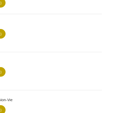
)
)
)
 Non-Vie
)